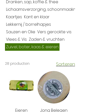
Dranken, sap, koffie & thee
Lichaamsverzorging, schoonmaakmiddelen
Kaartjes
Kant en klaar
Lekkernij / borrelhapjes
Sauzen en Olie
Vers gerookte vis
Vlees & Vis
Zaden & vruchten
Zuivel, boter, kaas & eieren
28 producten
Sorteren
Eieren
Jong Belegen