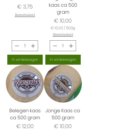
kaas ca. 500
Prijs
€ 3,75
gram
Bestelbeleid
Prijs
€ 10,00
€ 10,00
/
500g
€
Bestelbeleid
1
0
,
0
0
In winkelwagen
In winkelwagen
p
e
r
5
0
0
G
r
a
m
Belegen kaas
Jonge Kaas ca.
ca. 500 gram
500 gram
Prijs
Prijs
€ 12,00
€ 10,00