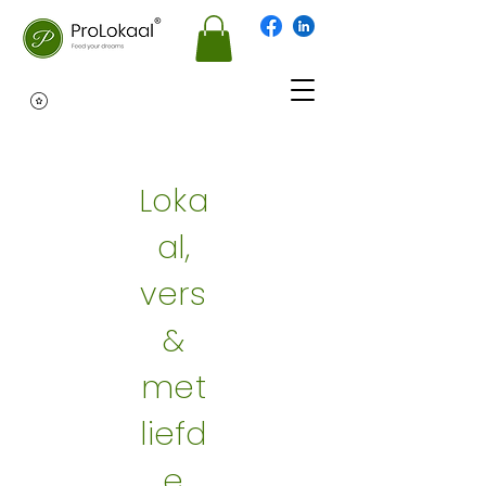
Loka
al,
vers
&
met
liefd
e