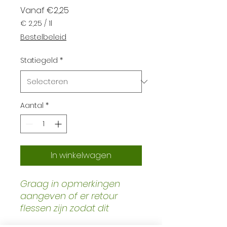
Verkoopprijs
Vanaf
€2,25
€ 2,25
/
1l
€ 2,25
Bestelbeleid
per
1
Statiegeld
*
Liter
Aantal
*
In winkelwagen
Graag in opmerkingen
aangeven of er retour
flessen zijn zodat dit
verrekend kan worden.