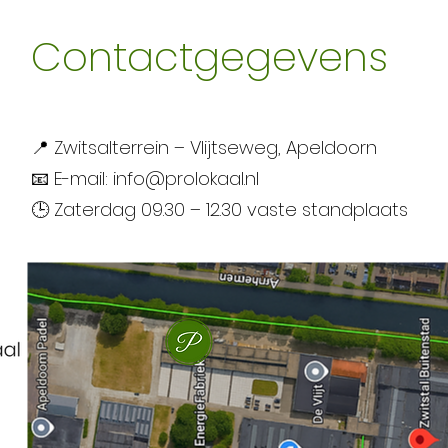
Contactgegevens
📍 Zwitsalterrein – Vlijtseweg, Apeldoorn
📧 E-mail: info@prolokaal.nl
🕒 Zaterdag 09.30 – 12.30 vaste standplaats