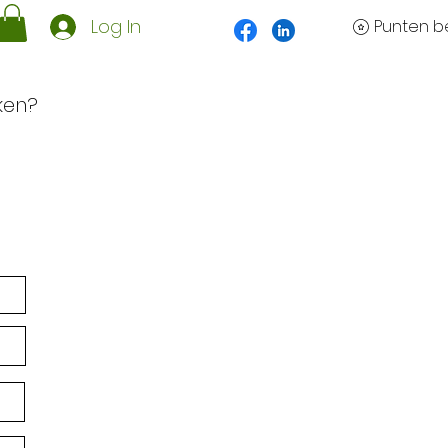
Log In
Punten be
ken?