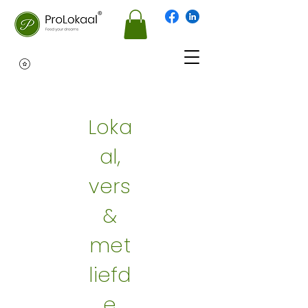
Loka
al,
vers
&
met
liefd
e