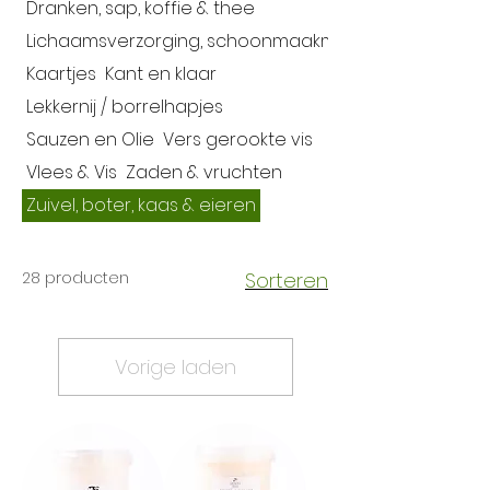
Dranken, sap, koffie & thee
Lichaamsverzorging, schoonmaakmiddelen
Kaartjes
Kant en klaar
Lekkernij / borrelhapjes
Sauzen en Olie
Vers gerookte vis
Vlees & Vis
Zaden & vruchten
Zuivel, boter, kaas & eieren
28 producten
Sorteren
Vorige laden