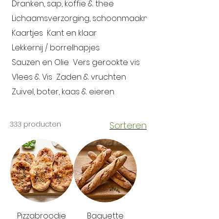
Dranken, sap, koffie & thee
Lichaamsverzorging, schoonmaakmiddelen
Kaartjes
Kant en klaar
Lekkernij / borrelhapjes
Sauzen en Olie
Vers gerookte vis
Vlees & Vis
Zaden & vruchten
Zuivel, boter, kaas & eieren
333 producten
Sorteren
Pizzabroodje
Baguette