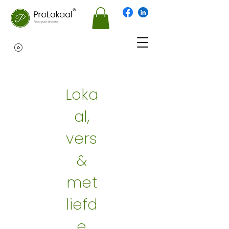
Loka
al,
vers
&
met
liefd
e