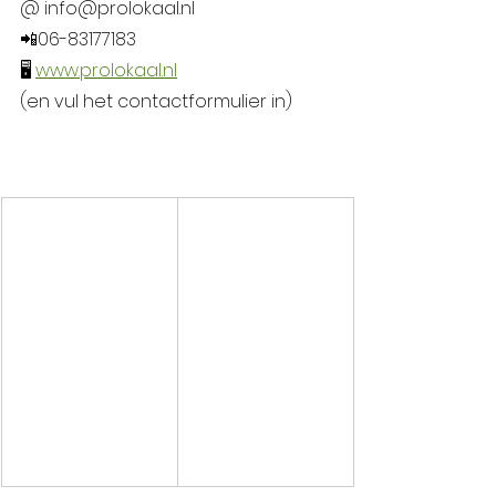
@ info@prolokaal.nl
📲06-83177183
🖥️ 
www.prolokaal.nl
(en vul het contactformulier in)