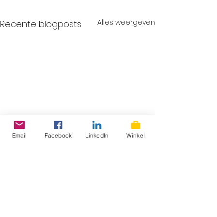
Alles weergeven
Recente blogposts
Email
Facebook
LinkedIn
Winkel
ProLokaal – Eerlijk, lokaal &