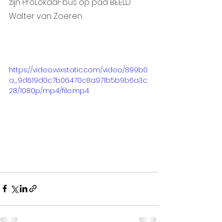
zijn ProLokaal-bus op pad BEELD 
Walter van Zoeren.
https://video.wixstatic.com/video/899b0
a_9d619d0c7b06470c8a971b5b9b6a3c
28/1080p/mp4/file.mp4