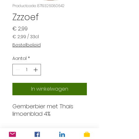
Productcode: 8719326080642
Zzzoef
Prijs
€ 2,99
€ 2,99
/
33cl
€ 2,99
Bestelbeleid
per
33
Aantal
*
Centiliters
In winkelwagen
Gemberbier met Thais
limoenblad 4%