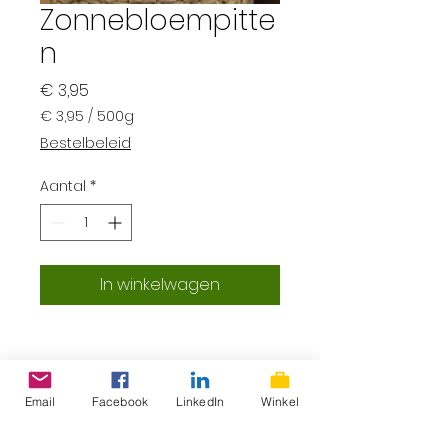
Zonnebloempitte
n
Prijs
€ 3,95
€ 3,95
/
500g
€ 3,95
Bestelbeleid
per
500
Aantal
*
Gram
In winkelwagen
Email
Facebook
LinkedIn
Winkel
ProLokaal – Eerlijk, lokaal &
superlekker