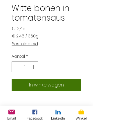
Witte bonen in
tomatensaus
Prijs
€ 2,45
€ 2,45
/
360g
€ 2,45
Bestelbeleid
per
360
Aantal
*
Gram
In winkelwagen
Email
Facebook
LinkedIn
Winkel
ProLokaal – Eerlijk, lokaal &