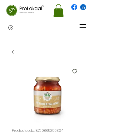
Productcode: 8720865250304