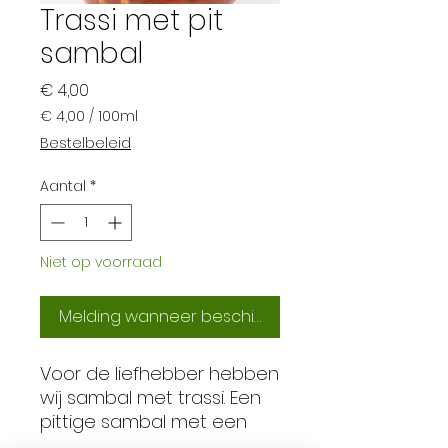
Trassi met pit
sambal
Prijs
€ 4,00
€ 4,00
/
100ml
€ 4,00
Bestelbeleid
per
100
Aantal
*
Milliliters
Niet op voorraad
Melding wanneer beschikbaar
Voor de liefhebber hebben
wij sambal met trassi. Een
pittige sambal met een
vleugje trassi.