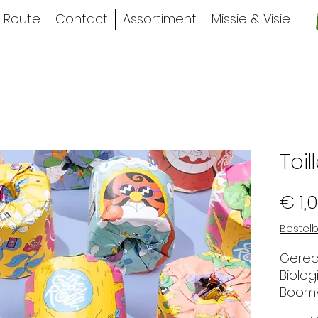
Route
Contact
Assortiment
Missie & Visie
Toil
€ 1,
Bestelb
Gerec
Biolog
Boomvr
Corp C