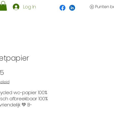
Log In
Punten be
letpapier
Prijs
05
eleid
ycled wc-papier 100%
isch afbreekbaar 100%
iendelijk 💚 B-
ertificering Super zacht