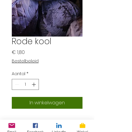
Rode kool
Prijs
€ 1,80
Bestelbeleid
Aantal
*
In winkelwagen
Email
Facebook
LinkedIn
Winkel