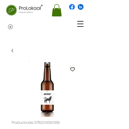
Productcode: 8719326080659