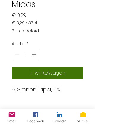
Midas
Prijs
€ 3,29
€ 3,29
/
33cl
€ 3,29
Bestelbeleid
per
33
Aantal
*
Centiliters
In winkelwagen
5 Granen Tripel, 9%
Email
Facebook
LinkedIn
Winkel
ProLokaal – Eerlijk, lokaal &