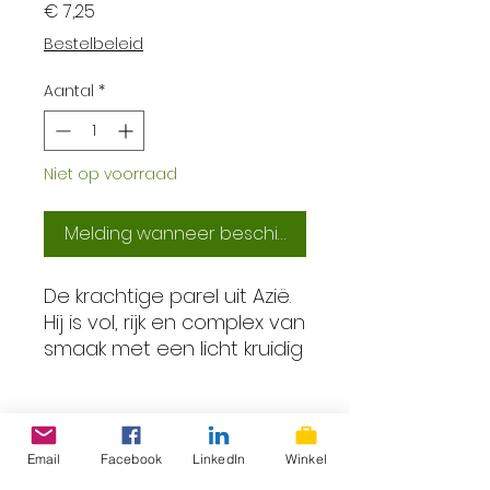
Prijs
€ 7,25
Bestelbeleid
Aantal
*
Niet op voorraad
Melding wanneer beschikbaar
De krachtige parel uit Azië.
Hij is vol, rijk en complex van
smaak met een licht kruidig
tintje.
100% arabica
smaak: rood fruit, cacao
en kruidig
Email
Facebook
LinkedIn
Winkel
volle body, lange en
ProLokaal – Eerlijk, lokaal &