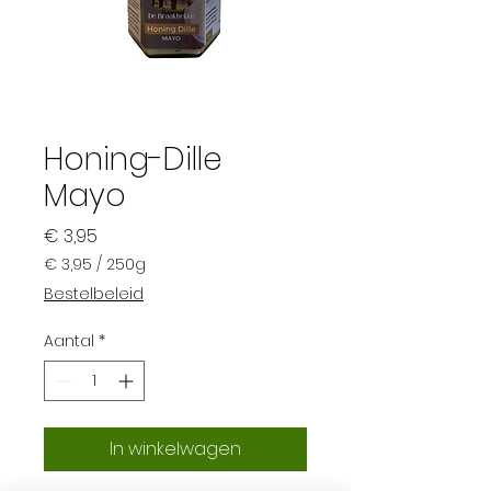
Honing-Dille
Mayo
Prijs
€ 3,95
€ 3,95
/
250g
€ 3,95
Bestelbeleid
per
250
Aantal
*
Gram
In winkelwagen