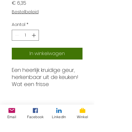
Prijs
€ 6,35
Bestelbeleid
Aantal
*
In winkelwagen
Een heerlijk kruidige geur,
herkenbaar uit de keuken!
Wat een frisse
geitenmelkzeep is dit!
INGREDIENTS: Olea Europaea
Email
Facebook
LinkedIn
Winkel
Fruit Oil, Caprae Lac, Cocos
ProLokaal – Eerlijk, lokaal &
Nucifera Oil, Sodium
superlekker