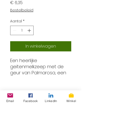
Prijs
€ 6,35
Bestelbeleid
Aantal
*
In winkelwagen
Een heerlijke
geitenmelkzeep met de
geur van Palmarosa, een
bloemige zoete geur met
een tintje van gedroogd
gras!
Email
Facebook
LinkedIn
Winkel
ProLokaal – Eerlijk, lokaal &
INGREDIENTS:
Olea Europaea
superlekker