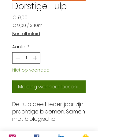
Dorstige Tulp
Prijs
€ 9,00
€ 9,00
/
340ml
€ 9,00
Bestelbeleid
per
340
Aantal
*
Milliliters
Niet op voorraad
Melding wanneer beschikbaar
De tulp deelt ieder jaar zijn
prachtige bloemen. Samen
met biologische
tulpenboeren zorgen we
ervoor dat ze niet op het