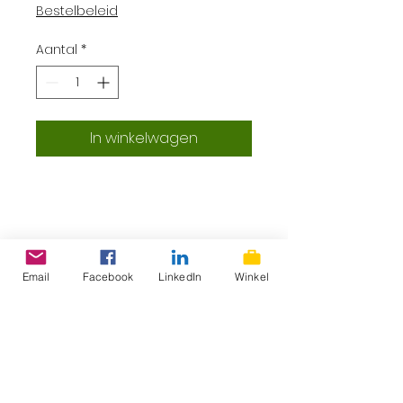
Bestelbeleid
Aantal
*
In winkelwagen
ProLokaal – Eerlijk, lokaal &
superlekker
Email
Facebook
LinkedIn
Winkel
De rijdende winkel van Apeldoorn &
omgeving