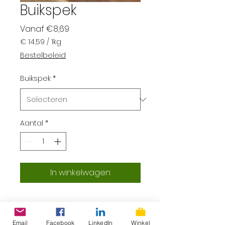
Buikspek
Verkoopprijs
Vanaf
€8,69
€ 14,59
/
1kg
€ 14,59
Bestelbeleid
per
1
Buikspek
*
Kilogram
Aantal
*
In winkelwagen
Email
Facebook
LinkedIn
Winkel