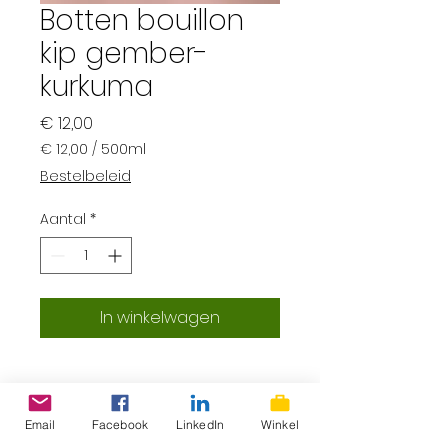
Botten bouillon
kip gember-
kurkuma
Prijs
€ 12,00
€ 12,00
/
500ml
€ 12,00
Bestelbeleid
per
500
Aantal
*
Milliliters
In winkelwagen
Email
Facebook
LinkedIn
Winkel
ProLokaal – Eerlijk, lokaal &