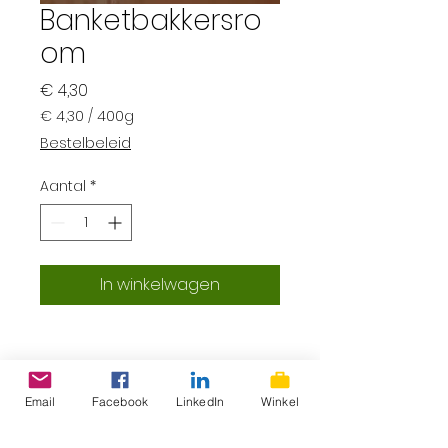
Banketbakkersro
om
Prijs
€ 4,30
€ 4,30
/
400g
€ 4,30
Bestelbeleid
per
400
Aantal
*
Gram
In winkelwagen
Email
Facebook
LinkedIn
Winkel
ProLokaal – Eerlijk, lokaal &
superlekker