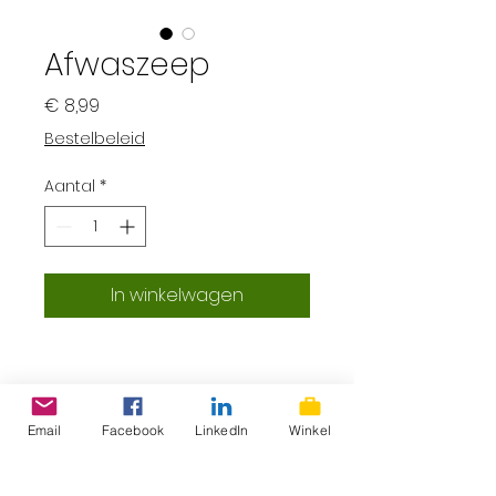
Afwaszeep
Prijs
€ 8,99
Bestelbeleid
Aantal
*
In winkelwagen
Email
Facebook
LinkedIn
Winkel
ProLokaal – Eerlijk, lokaal &
superlekker