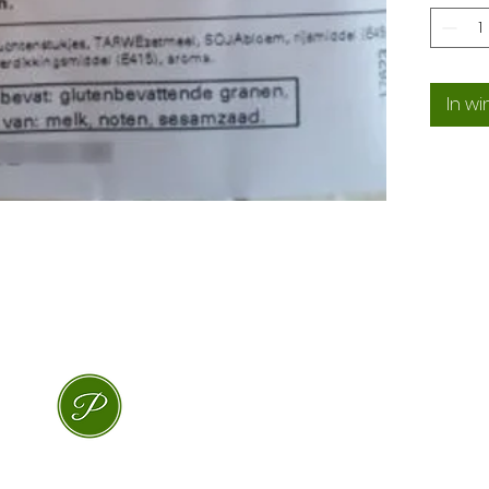
In w
ProLokaal – Eerlijk, lokaal & superlekker
De rijdende winkel van Apeldoorn & omgevin
info@prolokaal.nl
© 2025 ProLokaal | Alle rechten voorbehouden