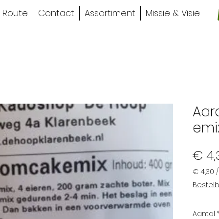
Route
Contact
Assortiment
Missie & Visie
Aar
emi
€ 4,
€ 4,30
€ 4,30
Bestelb
per
400
Gram
Aantal