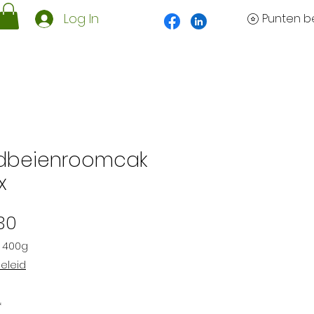
Log In
Punten be
dbeienroomcak
x
Prijs
30
/
400g
eleid
*