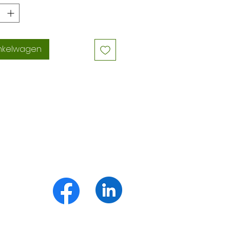
inkelwagen
g