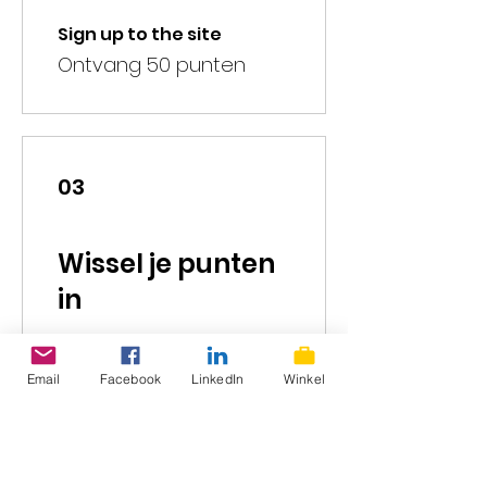
Sign up to the site
Ontvang 50 punten
03
Wissel je punten
in
Flexibele beloning
Email
Facebook
LinkedIn
Winkel
10 punten = € 1 korting
10% korting op alle
evenementen