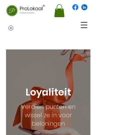
Loyaliteit
Verdien punten en
wissel ze in voor
beloningen