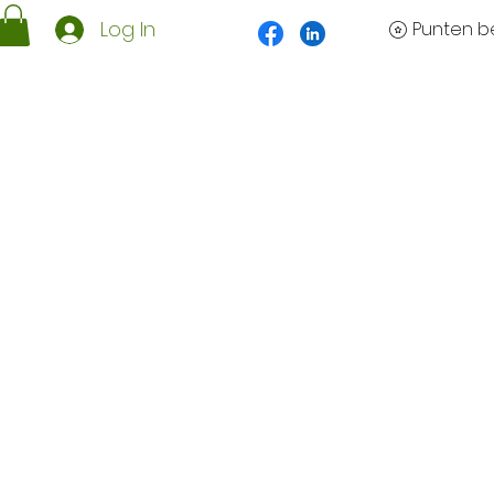
Log In
Punten be