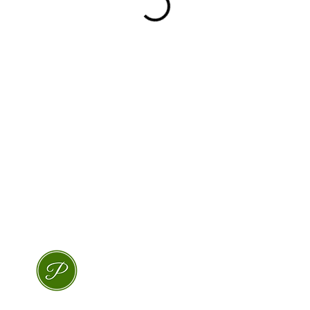
ProLokaal – Eerlijk, lokaal & superlekker
De rijdende winkel van Apeldoorn & omgevin
info@prolokaal.nl
© 2025 ProLokaal | Alle rechten voorbehouden